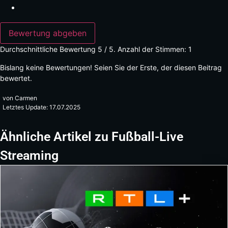
Bewertung abgeben
Durchschnittliche Bewertung
5
/ 5. Anzahl der Stimmen:
1
Bislang keine Bewertungen! Seien Sie der Erste, der diesen Beitrag
bewertet.
von Carmen
Letztes Update:
17.07.2025
Ähnliche Artikel zu Fußball-Live
Streaming