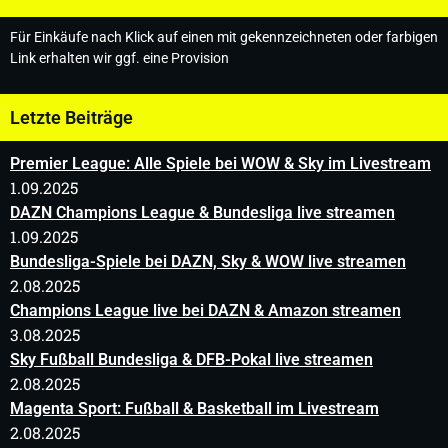
Für Einkäufe nach Klick auf einen mit
gekennzeichneten oder farbigen
Link erhalten wir ggf. eine Provision
Letzte Beiträge
Premier League: Alle Spiele bei WOW & Sky im Livestream
1.09.2025
DAZN Champions League & Bundesliga live streamen
1.09.2025
Bundesliga-Spiele bei DAZN, Sky & WOW live streamen
2.08.2025
Champions League live bei DAZN & Amazon streamen
3.08.2025
Sky Fußball Bundesliga & DFB-Pokal live streamen
2.08.2025
Magenta Sport: Fußball & Basketball im Livestream
2.08.2025