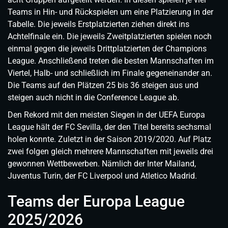
Teams in Hin- und Rückspielen um eine Platzierung in der
Tabelle. Die jeweils Erstplatzierten ziehen direkt ins
Achtelfinale ein. Die jeweils Zweitplatzierten spielen noch
einmal gegen die jeweils Drittplatzierten der Champions
League. Anschließend treten die besten Mannschaften im
Viertel, Halb- und schließlich im Finale gegeneinander an.
Die Teams auf den Plätzen 25 bis 36 steigen aus und
steigen auch nicht in die Conference League ab.
Den Rekord mit den meisten Siegen in der UEFA Europa
League hält der FC Sevilla, der den Titel bereits sechsmal
holen konnte. Zuletzt in der Saison 2019/2020. Auf Platz
zwei folgen gleich mehrere Mannschaften mit jeweils drei
gewonnen Wettbewerben. Nämlich der Inter Mailand,
Juventus Turin, der FC Liverpool und Atletico Madrid.
Teams der Europa League
2025/2026